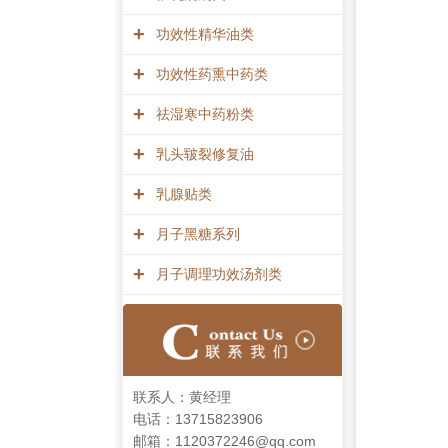
+
功效性精华油类
+
功效性药熏中药类
+
祛湿寒中药粉类
+
乳头皲裂修复油
+
乳腺贴类
+
月子黑糖系列
+
月子调理功效汤剂类
联系人：黄经理
电话：13715823906
邮箱：1120372246@qq.com