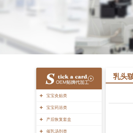
乳头
+
宝宝灸贴类
+
宝宝药浴类
+
产后恢复套盒
+
催乳汤剂类